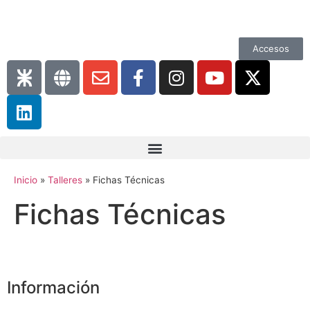
Accesos
Inicio
»
Talleres
»
Fichas Técnicas
Fichas Técnicas
Información