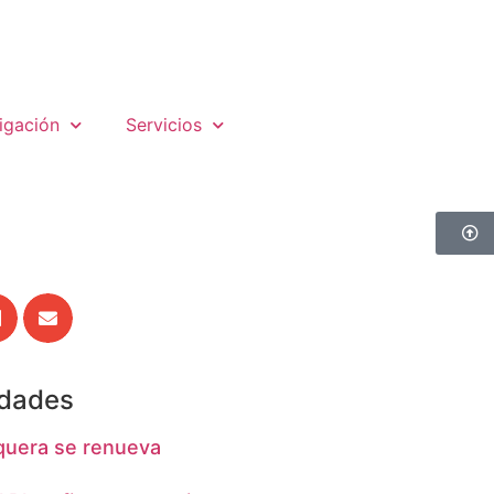
igación
Servicios
edades
quera se renueva