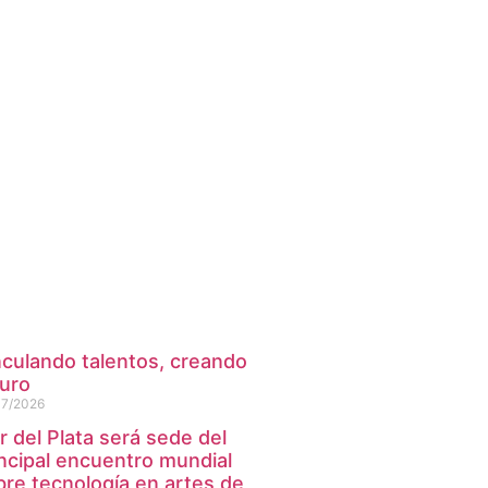
nculando talentos, creando
turo
07/2026
 del Plata será sede del
incipal encuentro mundial
bre tecnología en artes de