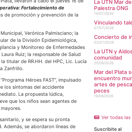
Plata, llevaron a cabo el jueves 16 de
La UTN Mar del
erativa: Fortalecimiento de
Palestra ONG
14/07/2026
s de promoción y prevención de la
Vinculando tal
07/07/2026
 Municipal, Verónica Palmisciano; la
Concierto de i
ular de la División Epidemiológica,
02/07/2026
Vigilancia y Monitoreo de Enfermedades
La UTN y Aldosi
. Laura Ruiz; la responsable de Salud
comunidad
la titular de RR.HH. del HPC, Lic. Lucía
25/06/2026
a Zanfrillo.
Mar del Plata s
encuentro mund
o “Programa Héroes FAST”, impulsado
artes de pesc
re los síntomas del accidente
peces
ediato. La propuesta lúdica,
19/06/2026
eve que los niños sean agentes de
s mayores.
Ver todas las 
anitario, y se espera su pronta
ad. Además, se abordaron líneas de
Suscribite al