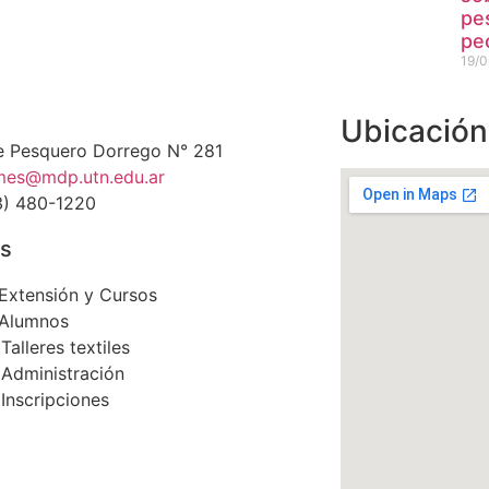
pe
pe
19/0
Ubicación
 Pesquero Dorrego N° 281
mes@mdp.utn.edu.ar
3) 480-1220
os
 Extensión y Cursos
 Alumnos
Talleres textiles
 Administración
 Inscripciones