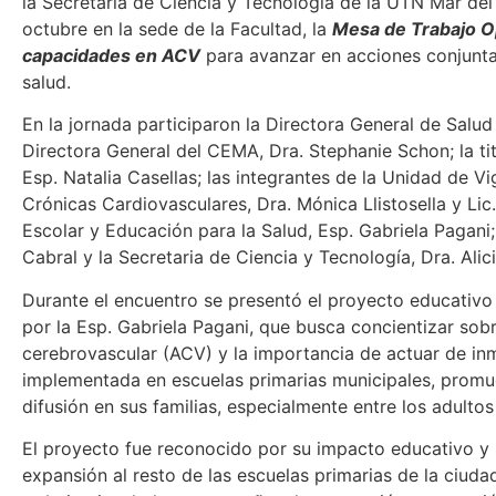
la Secretaría de Ciencia y Tecnología de la UTN Mar del 
octubre en la sede de la Facultad, la
Mesa de Trabajo Op
capacidades en ACV
para avanzar en acciones conjunta
salud.
En la jornada participaron la Directora General de Salud
Directora General del CEMA, Dra. Stephanie Schon; la tit
Esp. Natalia Casellas; las integrantes de la Unidad de 
Crónicas Cardiovasculares, Dra. Mónica Llistosella y Lic
Escolar y Educación para la Salud, Esp. Gabriela Pagani; 
Cabral y la Secretaria de Ciencia y Tecnología, Dra. Alici
Durante el encuentro se presentó el proyecto educativ
por la Esp. Gabriela Pagani, que busca concientizar sob
cerebrovascular (ACV) y la importancia de actuar de inm
implementada en escuelas primarias municipales, promu
difusión en sus familias, especialmente entre los adulto
El proyecto fue reconocido por su impacto educativo y s
expansión al resto de las escuelas primarias de la ciud