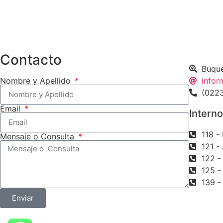
Contacto
Buque
Nombre y Apellido
infor
(022
Email
Intern
118 -
Mensaje o Consulta
121 -
122 - 
125 -
139 -
Enviar