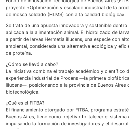
Fondo de Innovación Tecnológica de Buenos Aires (FITBA
proyecto «Optimización y escalado industrial de la prod
de mosca soldado (HLMS) con alta calidad biológica».
Se trata de una apuesta innovadora y sostenible dentro
aplicada a la alimentación animal. El hidrolizado de la
a partir de larvas Hermetia illucens, una especie con alt
ambiental, considerada una alternativa ecológica y eficie
de proteína.
¿Cómo se llevó a cabo?
La iniciativa combina el trabajo académico y científico 
experiencia industrial de Procens —la primera biofábric
illucens—, posicionando a la provincia de Buenos Aires
biotecnológica.
¿Qué es el FITBA?
El financiamiento otorgado por FITBA, programa estraté
Buenos Aires, tiene como objetivo fortalecer el sistema c
impulsando la formación de investigadores y el desarro