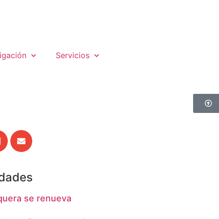
igación
Servicios
edades
quera se renueva