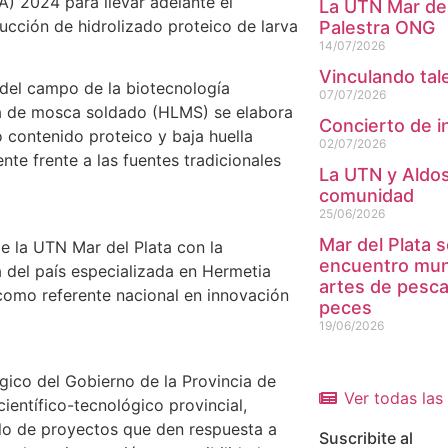
) 2024 para llevar adelante el
La UTN Mar del
ucción de hidrolizado proteico de larva
Palestra ONG
14/07/2026
Vinculando tal
 del campo de la biotecnología
07/07/2026
rva de mosca soldado (HLMS) se elabora
Concierto de i
o contenido proteico y baja huella
02/07/2026
nte frente a las fuentes tradicionales
La UTN y Aldosi
comunidad
25/06/2026
Mar del Plata s
de la UTN Mar del Plata con la
encuentro mund
a del país especializada en Hermetia
artes de pesc
 como referente nacional en innovación
peces
19/06/2026
gico del Gobierno de la Provincia de
Ver todas las 
ientífico-tecnológico provincial,
llo de proyectos que den respuesta a
Suscribite al