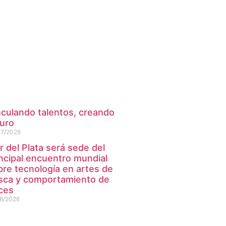
nculando talentos, creando
turo
07/2026
 del Plata será sede del
incipal encuentro mundial
bre tecnología en artes de
sca y comportamiento de
ces
6/2026