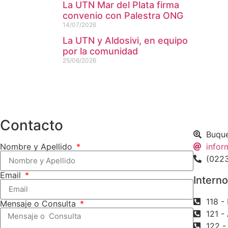
La UTN Mar del Plata firma
convenio con Palestra ONG
14/07/2026
La UTN y Aldosivi, en equipo
por la comunidad
25/06/2026
Contacto
Buque
Nombre y Apellido
infor
(022
Email
Intern
118 -
Mensaje o Consulta
121 -
122 - 