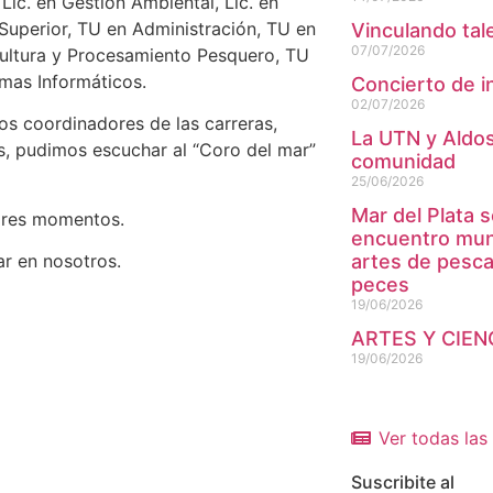
 Lic. en Gestión Ambiental, Lic. en
Superior, TU en Administración, TU en
Vinculando tal
07/07/2026
ultura y Procesamiento Pesquero, TU
mas Informáticos.
Concierto de i
02/07/2026
los coordinadores de las carreras,
La UTN y Aldosi
s, pudimos escuchar al “Coro del mar”
comunidad
25/06/2026
Mar del Plata s
jores momentos.
encuentro mund
artes de pesc
ar en nosotros.
peces
19/06/2026
ARTES Y CIEN
19/06/2026
Ver todas las 
Suscribite al