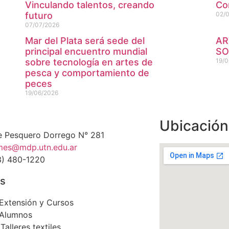
Vinculando talentos, creando
Co
futuro
02/
07/07/2026
Mar del Plata será sede del
AR
principal encuentro mundial
SO
sobre tecnología en artes de
19/0
pesca y comportamiento de
peces
19/06/2026
Ubicación
 Pesquero Dorrego N° 281
mes@mdp.utn.edu.ar
3) 480-1220
os
 Extensión y Cursos
 Alumnos
Talleres textiles